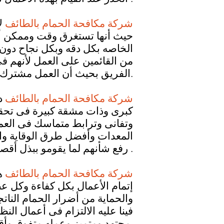
شركة مكافحة الحمام بالطائف
ل
حيث أنها تستغرق وقت وممكن أن
الخاصه بكل دقه وبكل نجاح دون 
من القائمين على العمل لأنهم فى 
الفريق بحيث أن العمل مشترك بين الطرفين فى الختام نعلم أن العمل عبادة وواجب على الجميع.
شركة مكافحة الحمام بالطائف
د
كبرى وذات مشقة كبيرة فى تحق
وتفانى وترابط متماسك فى العمل
المعدات وأفضل طرق الوقاية وال
رفع شأنهم لما يقومو ببذل أقصى مجهود وأقصى طاقه منهم فى عمل المستحيل للنهوض بنتائج عظيمة للجميع .
شركة مكافحة الحمام بالطائف
ه
إتمام الأعمال بكل كفاءة وكل ع
والحماية من أضرار الحمام الناتج
فينا عليه الالتزام فى أعمال ال
مجتهد ومتميز وعمله متفوق وأقل الأسعار أيضا فى إتمام العمل دون تقصير العمل داخل المسجد.