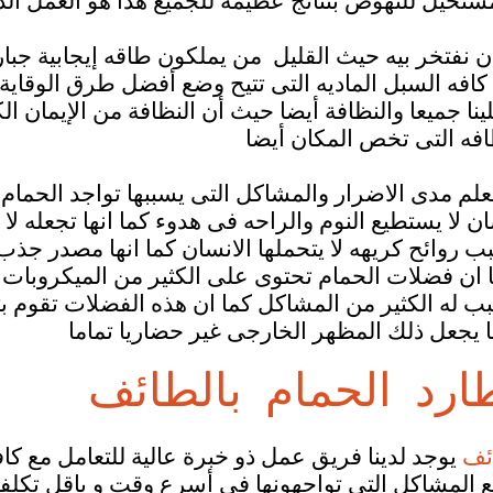
ن نفتخر بيه حيث القليل من يملكون طاقه إيجابية جبار
ه السبل الماديه التى تتيح وضع أفضل طرق الوقاية 
نا جميعا والنظافة أيضا حيث أن النظافة من الإيمان الك
ظافه التى تخص المكان أيض
لم مدى الاضرار والمشاكل التى يسببها تواجد الحمام
ن لا يستطيع النوم والراحه فى هدوء كما انها تجعله لا 
ب روائح كريهه لا يتحملها الانسان كما انها مصدر ج
ان فضلات الحمام تحتوى على الكثير من الميكروبات و
ب له الكثير من المشاكل كما ان هذه الفضلات تقوم بت
 يجعل ذلك المظهر الخارجى غير حضاريا تماما
رد الحمام بالطائف
ائف
يوجد لدينا فريق عمل ذو خبرة عالية للتعامل مع كافة
ع المشاكل التى تواجهونها فى أسرع وقت و باقل تكلف