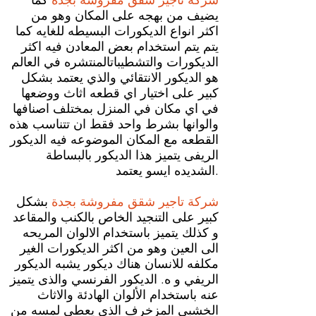
شركة تاجير شقق مفروشة بجدة
كما
يضيف من بهجه على المكان وهو من
اكثر انواع الديكورات البسيطه للغايه كما
يتم يتم استخدام بعض المعادن فيه اكثر
الديكورات والتشطيباتالمنتشره في العالم
هو الديكور الانتقائي والذي يعتمد بشكل
كبير على اختيار اي قطعه اثاث ووضعها
في اي مكان في المنزل بمختلف اصنافها
والوانها بشرط واحد فقط ان تتناسب هذه
القطعه مع المكان الموضوعه فيه الديكور
الريفى يتميز هذا الديكور بالبساطة
الشديده ايسو يعتمد.
شركة تاجير شقق مفروشة بجدة
بشكل
كبير على التنجيد الخاص بالكنب والمقاعد
و كذلك يتميز باستخدام الالوان المريحه
الى العين وهو من اكثر الديكورات الغير
مكلفه للانسان هناك ديكور يشبه الديكور
الريفي و ه. الديكور الفرنسي والذى يتميز
عنه باستخدام الألوان الهادئة والاثاث
الخشبى المزخرف الذى يعطى لمسه من