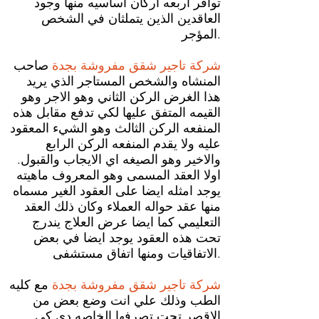
توافر اربعه اركان اساسيه منها وجود
العاقدين الذين يتملثان في الشخص
المؤجر.
شركة تاجير شقق مفروشة بجدة
صاحب
المنشاه والشخص المستاجر الذي يريد
هذا الغرض الركن الثاني وهو الاجر وهو
القيمه المتفق عليها لكي تدفع مقابل هذه
المنفعه الركن الثالث وهو الشيء المعقود
عليه ولا يقدم المنفعه الركن الرابع
والاخير وهو الصيغه اي الايجاب والقبول.
اولا العقد المسمى وهو المعروف ماهيته
يوجد امثله ايضا على العقود الغير مسماه
منها عقد حواله العملاء وكان ذلك العقد
التعليمي كما ايضا عرض العلاج يندرج
تحت هذه العقود يوجد ايضا في بعض
الاتفاقيات ومنها اتفاق مستشفى.
شركة تاجير شقق مفروشة بجدة
مع كليه
الطب وذلك علي انت وضع بعض من
الاقصر تحت تصرفها الخاصه دي كي