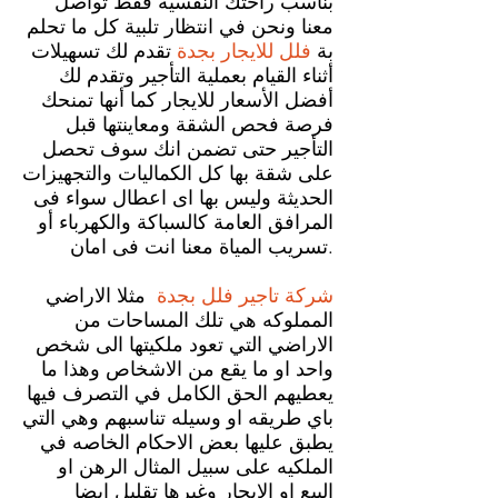
بناسب راحتك النفسية فقط تواصل
معنا ونحن في انتظار تلبية كل ما تحلم
بة
فلل للايجار بجدة
تقدم لك تسهيلات
أثناء القيام بعملية التأجير وتقدم لك
أفضل الأسعار للايجار كما أنها تمنحك
فرصة فحص الشقة ومعاينتها قبل
التأجير حتى تضمن انك سوف تحصل
على شقة بها كل الكماليات والتجهيزات
الحديثة وليس بها اى اعطال سواء فى
المرافق العامة كالسباكة والكهرباء أو
تسريب المياة معنا انت فى امان.
شركة تاجير فلل بجدة
مثلا الاراضي
المملوكه هي تلك المساحات من
الاراضي التي تعود ملكيتها الى شخص
واحد او ما يقع من الاشخاص وهذا ما
يعطيهم الحق الكامل في التصرف فيها
باي طريقه او وسيله تناسبهم وهي التي
يطبق عليها بعض الاحكام الخاصه في
الملكيه على سبيل المثال الرهن او
البيع او الايجار وغيرها تقليل ايضا