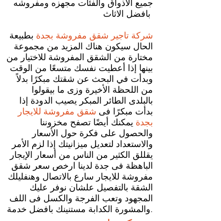
جميع الاذواق والفئات مجهزه ومفروشه
بافضل الاثاث
شركة تاجير شقق مفروشة بجدة
بطبيعة
الحال سيكون هناك المزيد من مجموعة
مختارة من الشقق المفروشة للاختيار من
بينها إذا أعطيت نفسك متسعًا من الوقت
وبدأت في البحث عن شقتك مبكرًا بدلاً
من اللحظة الأخيرة وزى ما بيقولوا
بالبلدى الطائر المبكر يصيب الدودة إذا
بدأت مبكرًا فى
شقق مفروشة للايجار
بجدة
يمكنك أيضًا تصفح مخزوننا
والحصول على فكرة حول الأسعار
والاستعداد لتعديل ميزانيتك إذا لزم الأمر
يقللق الكثير من الناس من أسعار الإيجار
الباهظة فى جدة لدينا ارخص سعر شقق
مفروشة للايجار سارع بالاتصال وهنفليلك
الشقة بالتفصيل علشان نوفر عليك
المجهود وتعب الفرجة والكسل فى اللف
والمشورة الكدابة مستنينك بافضل خدمة.