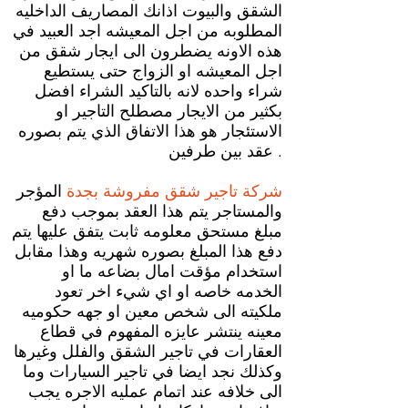
الشقق والبيوت اذانك المصاريف الداخليه
المطلوبه من اجل المعيشه اجد العبيد في
هذه الاونه يضطرون الى ايجار شقق من
اجل المعيشه او الزواج حتى يستطيع
شراء واحده لانه بالتاكيد الشراء افضل
بكثير من الايجار مصطلح التاجير او
الاستئجار هو هذا الاتفاق الذي يتم بصوره
عقد بين طرفين .
شركة تاجير شقق مفروشة بجدة
المؤجر
والمستاجر يتم هذا العقد بموجب دفع
مبلغ مستحق معلومه ثابت يتفق عليها يتم
دفع هذا المبلغ بصوره شهريه وهذا مقابل
استخدام مؤقت امال بضاعه ما او
الخدمه خاصه او اي شيء اخر تعود
ملكيته الى شخص معين او جهه حكوميه
معينه ينتشر عايزه المفهوم في قطاع
العقارات في تاجير الشقق والفلل وغيرها
وكذلك نجد ايضا في تاجير السيارات وما
الى خلافه عند اتمام عمليه الاجره يجب