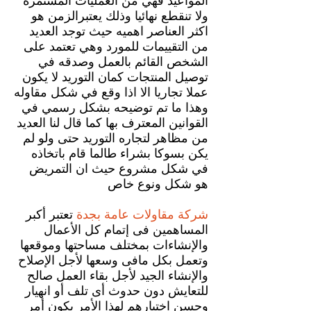
المواعيد فهي من العمليات المستمره
ولا تنقطع نهائيا وذلك يعتبرالزمن هو
اكثر العناصر اهميه حيث توجد العديد
من التقييمات للمورد وهي تعتمد على
الشخص القائم بالعمل وصدقه في
توصيل المنتجات كمان التوريد لا يكون
عملا تجاريا الا اذا وقع في شكل مقاوله
وهذا ما تم توضيحه بشكل رسمي في
القوانين المعترف بها كما قال لنا العديد
من مظاهر لتجاره التوريد حتى ولو لم
يكن بسوكا بشراء طالما قام باتخاذه
في شكل مشروع حيث ان التمريض
هو شكل ونوع خاص
شركة مقاولات عامة بجدة
تعتبر أكبر
المساهمين فى إتمام كل الأعمال
والإنشاءات بمختلف مساحتها وموقعها
وتعمل بكل مافى وسعها لأجل الإصلاح
والإنشاء الجيد لأجل بقاء العمل صالح
للتعايش دون حدوث أى تلف أو انهيار
وحسن اختيارهم لهذا الأمر يكون أمر