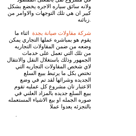
ولانه سائق سياره الاجره يخضع بشكل
كبير ان هي تلك التوجهات والاوامر من
زبائنه.
شركة مقاولات صيانة
بجدة
اثناء ما
يقوم هو بمباشره عملها التجاري يمكن
وضعه من ضمن المقاولات التجاريه
من تلك التي تعمل على خدمات
الجمهور وذلك باستغلال النقل والانتقال
لاي شخص المقاولات التجاريه التي
تختص بكل ما يرتبط ببيع السلع
الجديده وشرائها لقد تم في وضع
الاعتبار تان مشروع كل عمليه تقوم
ببيع السلع جديده بالمزاد العلني في
صوره الجمله او بيع الاشياء المستعمله
بالتجزئه يعدوا عملا
شركة مقاولات صيانة بجدة
تتميز بأنها
ذات مساحات كبيرة ويتم عمل
المشاريع فيها بصفة مستمرة ليل نهار