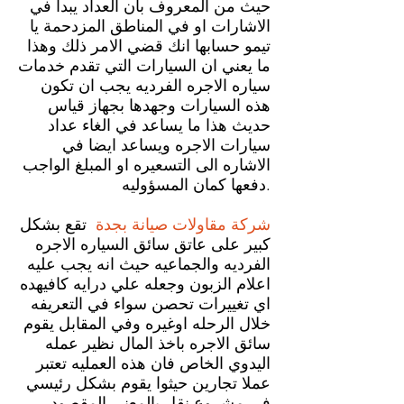
حيث من المعروف بان العداد يبدا في
الاشارات او في المناطق المزدحمة يا
تيمو حسابها انك قضي الامر ذلك وهذا
ما يعني ان السيارات التي تقدم خدمات
سياره الاجره الفرديه يجب ان تكون
هذه السيارات وجهدها بجهاز قياس
حديث هذا ما يساعد في الغاء عداد
سيارات الاجره ويساعد ايضا في
الاشاره الى التسعيره او المبلغ الواجب
دفعها كمان المسؤوليه.
شركة مقاولات صيانة
بجدة
تقع بشكل
كبير على عاتق سائق السياره الاجره
الفرديه والجماعيه حيث انه يجب عليه
اعلام الزبون وجعله علي درايه كافيهده
اي تغييرات تحصن سواء في التعريفه
خلال الرحله اوغيره وفي المقابل يقوم
سائق الاجره باخذ المال نظير عمله
اليدوي الخاص فان هذه العمليه تعتبر
عملا تجارين حيثوا يقوم بشكل رئيسي
في مشروع نقل بالمعنى المقصود