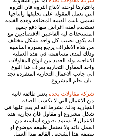
شركة مقاولات بجدة
اما عن المقاوله
باعتبارها لوحده لانتاج الثروه فان الثروه
التي تعمل المقوله على تخليقها وانتاجها
تسمي باسم القيمه المضافه وهذه القيمه
تستخدم لعده اغراض منها دفع جميع
المستحقات ليه الفاعلين الاقتصاديين مع
انه يكون نصيب كل واحد بشكل مختلف
من هذه الاطراف يرجع بصوره اساسيه
وذلك لمدى مساهمته في هذه العمليه
الانتاجيه يولد العديد من انواع المقاولات
واحد المقاول التجاريه يعرف هذا النوع
الى جانب الاعمال التجاريه المنفرده نجد
بان نظم المشروع .
شركة مقاولات بجدة
يعتبر طائفه ثانيه
من الاعمال التي لا تكسب الصفه
التجاريه وذلك بشرط انه لم يقع عليها في
شكل مشروع او مقاول فان تجاريه هذه
الاعمال لا تستمد بصوره اساسيه من
العمل ذاته ولا تحتمل طبيعه موضوع او
بنصفه هذا الشخص القائم بهذا العمل