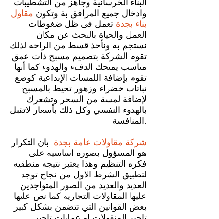
البناء الخرسانية وجاهز من التشطيبات
وادخال جميع المرافق بة وتكون
مقاول
بناء بجدة
تعمل فى ظل ضغوطات
العمل والحياة بالبحث عن مكان
نستجم بة ونأخذ قسط من الراحة لذلك
تقوم الشركة بتصميم مسبح ذات عمق
مناسب يمنحك الدفء والهدوء كما أنها
تقوم بإضافة اللمسات الإبداعية كوضع
نباتات خضراء وزهور تحيط بالمسبح
لإضافة لمسة من السحر وتشعرك
بالهدوء النفسي وكل ذلك بأسعار لاتقبل
المنافسة.
شركة مقاولات عامة
بجدة
بان التكرار
هو المسؤول بصوره اساسيه على
فكره التنظيم وهذا يعتبر نتيجه منطقيه
لتطبيق الشرط الاول من نجاح توجد
العديد والعديد من الصور المتواجدين
عليها المقاولات التجاريه كما نص عليها
بعض القوانين التي تتضمن بشكل كبير
تاجير المنقولات او عمليات تاجير