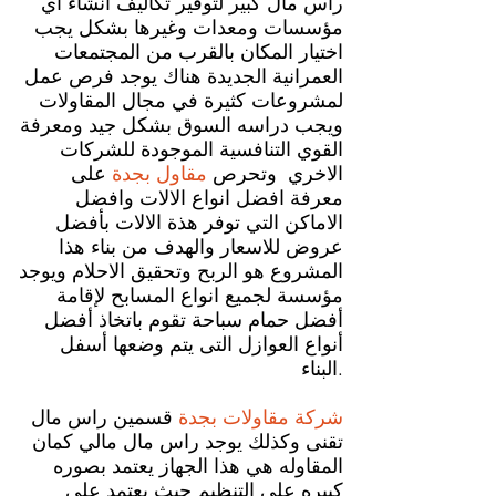
رأس مال كبير لتوفير تكاليف انشاء اي
مؤسسات ومعدات وغيرها بشكل يجب
اختيار المكان بالقرب من المجتمعات
العمرانية الجديدة هناك يوجد فرص عمل
لمشروعات كثيرة في مجال المقاولات
ويجب دراسه السوق بشكل جيد ومعرفة
القوي التنافسية الموجودة للشركات
الاخري وتحرص
مقاول بجدة
على
معرفة افضل انواع الالات وافضل
الاماكن التي توفر هذة الالات بأفضل
عروض للاسعار والهدف من بناء هذا
المشروع هو الربح وتحقيق الاحلام ويوجد
مؤسسة لجميع انواع المسابح لإقامة
أفضل حمام سباحة تقوم باتخاذ أفضل
أنواع العوازل التى يتم وضعها أسفل
البناء.
شركة مقاولات بجدة
قسمين راس مال
تقنى وكذلك يوجد راس مال مالي كمان
المقاوله هي هذا الجهاز يعتمد بصوره
كبيره على التنظيم حيث يعتمد على