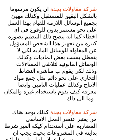
شركة مقاولات بجدة
ان يكون مرسوما
بالشكل البقيق للمستقبل وكذلك مهيئ
بجميع الوسائل اللازمه للقيام بهذا العمل
على نحو مستمر بدون للوقوع فى اى
اخطاء كما انه يتضح ذلك التنظيم بصوره
كبيره من تجهيز هذا الشخص المسؤول
عن المقاوله للوسائل الماديه لكي لا
يتعطل بسبب بعض الماديات وكذلك
الوسائل القانونيه لتلاشي المساءلات
وذلك لكي يقوم ب مباشره النشاط
التجاري على نحو دائم مثل جمع مواد
الانتاج وكذلك عمليات التامين وايضا
معرفه كيف يقوم باستخدام غيره والمكان
وما الى ذلك .
شركة مقاولات بجدة
كذلك يوجد هناك
من يعتبر عنصر العمل الاساسي
المضاربه على استخدام كيكه الغير شرطا
بدايته في المشروعات بحيث يجب ان
يتضمن موضوعها عملا ماديا مثل مقاولات