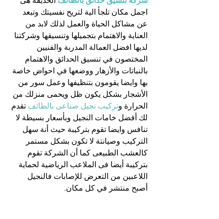
شركة تنسيق حدائق بالطائف
 الحديقة هى 
اجمل مكان تلجأ الية لتريح نفسيتك وتبعد 
عن مشاكل الحياة والعمل لذلك لابد من 
العناية والاهتمام بتجميلها وتنسيقها وشركتنا 
لديها افضل العمالة المدربة والفنيين 
المختصون في تنسيق الحدائق والاهتمام 
بالنباتات والأزهار ووضعها في احواض خاصة 
بها وايضا يقومون بتنظيفها وعمل سور من 
الأشجار بشكل يكون ظل ويحمى منزلك من 
الحرارة و
تركيب نجيل صناعى بالطائف 
تقدم 
لك أفضل خامات النجيل وبأسعار بسيطة لا 
تنافس وايضا تقوم بتركيبة حيث أنة سهل 
التركيب وصيانتة لا تكون بشكل مستمر 
كالعشب الطبيعى كما أن الشركة تقوم 
بتركيبة أيضا فى الملاعب الرياضية لحماية 
اللاعبين من التعرض للإصابات فالنجيل 
أصبح منتشر في كل مكان.