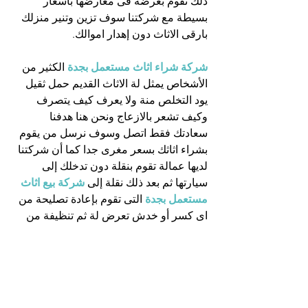
ذلك تقوم بعرضة فى معارضها بأسعار 
بسيطة مع شركتنا سوف تزين وتنير منزلك 
بارقى الاثاث دون إهدار اموالك.
شركة شراء اثاث مستعمل بجدة
الكثير من 
الأشخاص يمثل لة الاثاث القديم حمل ثقيل 
يود التخلص منة ولا يعرف كيف يتصرف 
وكيف تشعر بالازعاج ونحن هنا هدفنا 
سعادتك فقط اتصل وسوف نرسل من يقوم 
بشراء اثاثك بسعر مغرى جدا كما أن شركتنا 
لديها عمالة تقوم بنقلة دون تدخلك إلى 
سيارتها ثم بعد ذلك نقلة إلى 
شركة بيع اثاث 
مستعمل بجدة
التى تقوم بإعادة تصليحة من 
اى كسر أو خدش تعرض لة ثم تنظيفة من 
اى غبار أو أتربة ثم تلميعة وإضافة الحلى 
والزخارف وتركيب زجاج حتى يصبح الاثاث 
وكانة تم صناعتة من جديد ثم عرضة فى 
معرضها لعملائها بأسعار بسيطة  .