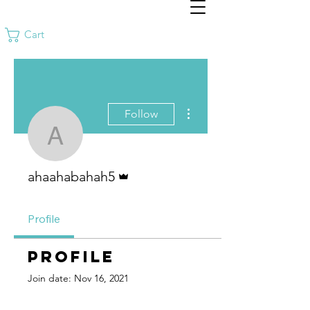
Cart
More actions
Follow
ahaahabahah5
Admin
ahaahabahah5
Profile
Profile
Join date: Nov 16, 2021