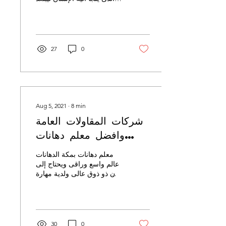
عن ضغوط الحياة والعمل
ولذلك لابد من العناية بها
وشركتنا...
27
0
Aug 5, 2021
∙
8
min
شركات المقاولات العامة
وافضل معلم دهانات
وشركة تسليك مجاري
معلم دهانات بمكة الدهانات
وافضل فني تركيب
عالم واسع وراقى ويحتاج إلى
فنان ذو ذوق عالى ولدية مهارة
كاميرات مراقبة
وخبرة فى معرفة انواع
الدهانات واختيار الأفضل
والأمثل...
30
0