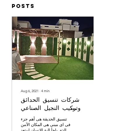
Posts
Aug 6, 2021
∙
4
min
شركات تنسيق الحدائق
وتركيب النجيل الصناعي
والنوافير وأفضل شركات
تنسيق الحديقة هى أهم جزء
نقل الاثاث
فى اى مبنى هى المكان الآمن
الذى يلجأ الية الإنسان ليبتعد