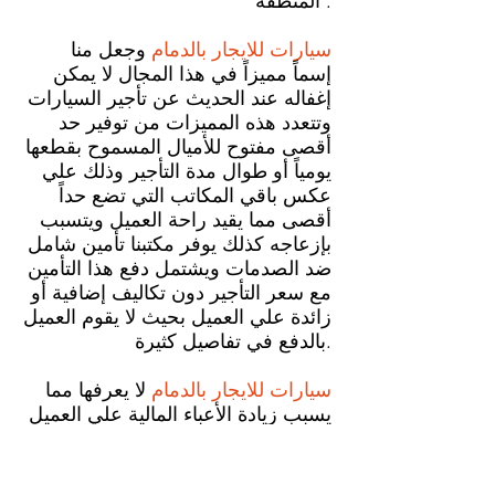
المنطقة .
سيارات للايجار بالدمام
وجعل منا
إسماً مميزاً في هذا المجال لا يمكن
إغفاله عند الحديث عن تأجير السيارات
وتتعدد هذه المميزات من توفير حد
أقصى مفتوح للأميال المسموح بقطعها
يومياً أو طوال مدة التأجير وذلك علي
عكس باقي المكاتب التي تضع حداً
أقصى مما يقيد راحة العميل ويتسبب
بإزعاجه كذلك يوفر مكتبنا تأمين شامل
ضد الصدمات ويشتمل دفع هذا التأمين
مع سعر التأجير دون تكاليف إضافية أو
زائدة علي العميل بحيث لا يقوم العميل
بالدفع في تفاصيل كثيرة.
سيارات للايجار بالدمام
لا يعرفها مما
يسبب زيادة الأعباء المالية علي العميل
وهو ما وضع شركتنا في مقدمة مكاتب
تأجير السيارات فكثيررطا ما يتعرض
العميل لحدوث صدمات او خدوش في