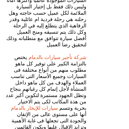
السيارات الموجودة عالمياً وأكثرها أماناً
وليس ذلك فقط بل إختيار السيارة
الملائمة لكل عميل حسب حاجته وهل
رحلته هي رحلة فردية ام عائلية وقدر
الرفاهية الذي يتطلع إليه في الرحلة
وكل ذلك يتم تنسيقه ومنح العميل
أفضل سيارة تتوافق مع متطلباته وذلك
لتحقيق رضا العميل
شركة تأجير سيارات بالدمام
يختص
بالتزامة الكبير على توفير كل ماهو
مطلوب منهم من أنواع مختلفة فى
السيارات وجميع الأسعار التى تناسب
العملاء والهدف من كل ماهو داخل
المنشأة لأجل إتمام كل رغباتهم بنجاح
وتظل الجهود مستمرة لتكوين أكبر عدد
من هذة المكاتب لكى يتم الاختيار
بحرية وتتسم
سيارات للإيجار بالدمام
أنها على مستوى عالى من الإتقان
والجودة التى تجعلها فى غاية الأهمية
وتزايد الإقبال عليها ويكون القائمين