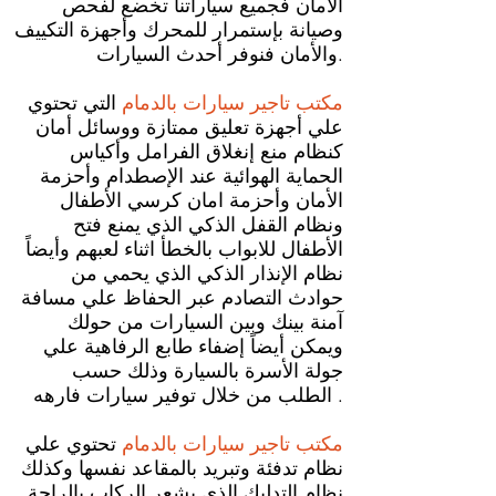
الامان فجميع سياراتنا تخضع لفحص
وصيانة بإستمرار للمحرك وأجهزة التكييف
والأمان فنوفر أحدث السيارات.
مكتب تاجير سيارات بالدمام
التي تحتوي
علي أجهزة تعليق ممتازة ووسائل أمان
كنظام منع إنغلاق الفرامل وأكياس
الحماية الهوائية عند الإصطدام وأحزمة
الأمان وأحزمة امان كرسي الأطفال
ونظام القفل الذكي الذي يمنع فتح
الأطفال للابواب بالخطأ اثناء لعبهم وأيضاً
نظام الإنذار الذكي الذي يحمي من
حوادث التصادم عبر الحفاظ علي مسافة
آمنة بينك وبين السيارات من حولك
ويمكن أيضاً إضفاء طابع الرفاهية علي
جولة الأسرة بالسيارة وذلك حسب
الطلب من خلال توفير سيارات فارهه .
مكتب تاجير سيارات بالدمام
تحتوي علي
نظام تدفئة وتبريد بالمقاعد نفسها وكذلك
نظام التدليك الذي يشعر الركاب بالراحة