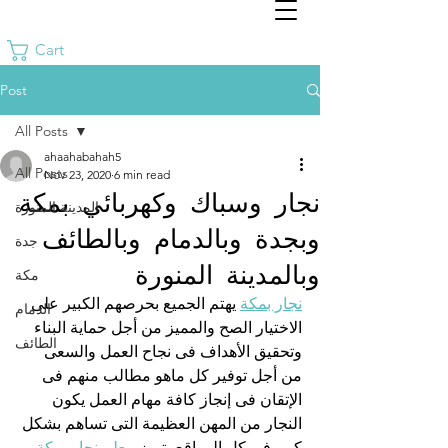
Cart
Post
All Posts
ahaahabahah5
All Posts
Nov 23, 2020
6 min read
نجار وسباك وكهربائي بمكة
المدينة المنورة
وبجدة وبالدمام وبالطائف
جدة
وبالمدينة المنورة
مكة
نجار بمكة
 يهتم الجميع بحرصهم الكبير على 
الدمام
الاختيار الصح والمميز من أجل حماية البناء 
الطائف
وتحقيق الأهداف فى نجاح العمل والسعى 
من أجل توفير كل ماهو مطالب منهم فى 
الإتقان فى إنجاز كافة مهام العمل يكون 
النجار من المهن العظيمة التى تساهم بشكل 
كبير فى كل المواقع يتميز 
معلم نجار بمكة