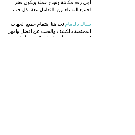
أجل رفع مكانتة ونجاح عملة ويكون فخر 
لجميع المساهمين بالتعامل معة بكل حب.
سباك بالدمام
 نجد هنا إهتمام جميع الجهات 
المختصة بالكشف والبحث عن أفضل وأمهر 
المختصين فى أعمال السباكة من أجل 
تحقيق كل مايرغب فية الآخرين ومساهمة 
العمل والنهوض من أجل تحقيق كل رغباتهم 
والوصول لكل مايتمناة العملاء من توفير 
اللازم لعملهم وإتقان المهنة داخل الموقع 
يتميز
 معلم سباك بالدمام
 بتعاونة واحترامة 
لكل الآراء الموجة إلية والتزام الصمت أثناء 
العمل والتخلص من أى مشاكل تواجة عملة 
من أجل الإنجاز فى العمل بكل إتقان منة 
تهتم كل الجهات بلا إستثناء باستخدام 
السباك لانة الأساس فى المستشفيات 
المصانع الشركات المؤسسات الكبرى كل 
مكان يوجد فى حياتنا لايستغنى ولا يتم 
انشاءة بدون تواجد سباك ماهر.