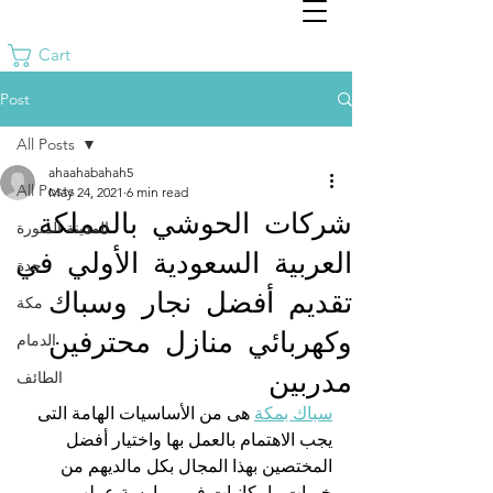
Cart
Post
All Posts
ahaahabahah5
All Posts
May 24, 2021
6 min read
شركات الحوشي بالمملكة
المدينة المنورة
العربية السعودية الأولي في
جدة
تقديم أفضل نجار وسباك
مكة
وكهربائي منازل محترفين
الدمام
مدربين
الطائف
سباك بمكة
 هى من الأساسيات الهامة التى 
يجب الاهتمام بالعمل بها واختيار أفضل 
المختصين بهذا المجال بكل مالديهم من 
خبرات وإمكانيات فى ممارسة عملهم 