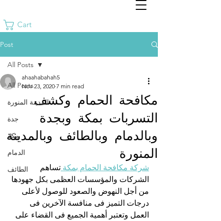
Cart
Post
All Posts
ahaahabahah5
All Posts
Nov 23, 2020
7 min read
مكافحة الحمام وكشف
المدينة المنورة
التسربات بمكة وبجدة
جدة
وبالدمام وبالطائف وبالمدينة
مكة
المنورة
الدمام
شركة مكافحة الحمام بمكة 
تساهم 
الطائف
الشركات والمؤسسات العظمى بكل جهودها 
من أجل النهوض والصعود للوصول لأعلى 
درجات التميز فى منافسة الآخرين فى 
العمل وتعتبر أهمية الجميع فى القضاء على 