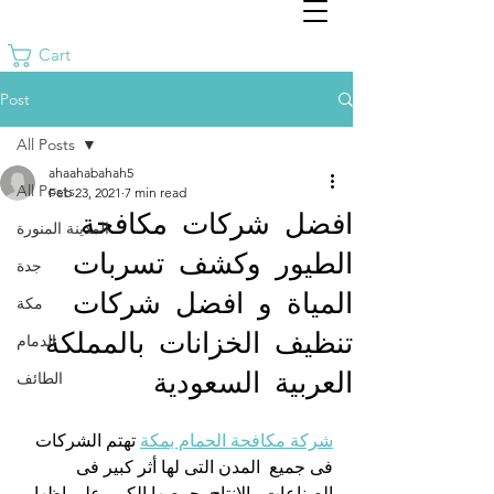
Cart
Post
All Posts
ahaahabahah5
All Posts
Feb 23, 2021
7 min read
افضل شركات مكافحة
المدينة المنورة
الطيور وكشف تسربات
جدة
المياة و افضل شركات
مكة
تنظيف الخزانات بالمملكة
الدمام
العربية السعودية
الطائف
شركة مكافحة الحمام بمكة
 تهتم الشركات 
فى جميع  المدن التى لها أثر كبير فى 
الصناعات والإنتاج بحرصها الكبير على إظهار 