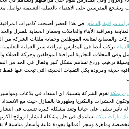
اء والزوار وفى المدارس تقوم على مراقبتهم وتساهم في الحد
ب وتشجع المدرسين على الاهتمام بالعملية التعليمية تواصل معنا
ات مراقبة بالدمام
  فى هذا العصر أصبحت كاميرات المراقبة
متابعة ومراقبة الأبناء والعاملات وضمان الحماية للمنزل وال
ات والمصانع لمتابعة الموظفين وحماية ملفات الشركة من ال
لدمام
 تركب أيضا فى المدارس لمراقبة سير العملية التعليمية
عمل وفى المحلات التجارية لمراقبة الموظفين وحركة العملاء وا
وسيلة ترهيب وردع تساهم بشكل كبير وفعال في الحد من السر
قبة حديثة ومزودة بكل التقنيات الحديثة التى تبحث عنها فقط 
.
ري بمكة
 تقوم الشركة بتسليك اى انسداد فى بلاعات ومواسي
وتكون الحشرات والبكتريا وظهورها بالمنازل حيث مع الانسداد 
لة تأثير سلبى على حياتنا وتعد مشكلة كبيرة تتسبب فى انتشار
ك بيارات بمكة
 تساعدك فى حل مشكلة انتشار الروائح الكريهة
صصة وماهرة وتنجز أعمالها بجودة عالية وأسعار مناسبة لا تقبل