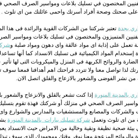
فنيين المختصون في تسليك بلاعات ومواسير الصرف الصحي ف
 على صحتك وصحة أفراد أسرتك واحمى عائلتك من اى تلوث .
ري بجدة
 تعتبر شركتنا من الشركات القوية والرائدة فى هذا ال
لفنيين المتميزون والمختصون فى تسليك بلاعات ومواسير الصر
ة تعمل على إذابة اى مواد عالقة واى دهون ومواد صلبة و
شركة
ستخدام المواد الكيميائية فى تسليك الانسداد كما أنها تساع
ضارة والروائح الكريهة فى المنزل والميكروبات التى لها تأثير
لذا تواصل معنا ولا تتردد فراحتك اهم أهدافنا فمعنا سوف
ة من نشر الفوضى والشعور بالازعاج والقلق اتصل الان.
 بالمدينة المنورة
 إذا كنت تشعر بالقلق والانزعاج والشعور با
مواسير الصرف الصحي في منزلك أو شركتك فهذة تقوم بتسليك
 والشركات والمصانع والمستشفيات والمدارس والشوارع واى
ة من اى تلوث وتعمل 
شركة تسليك بيارات  بالمدينة المنورة
 بش
يئة صحية نظيفة ونقية وخالية من الامراض حيث الانسداد يعم
ة والروائح المزعجة معنا نوفر وقتك ومجهودك الذى سوف تبذلة