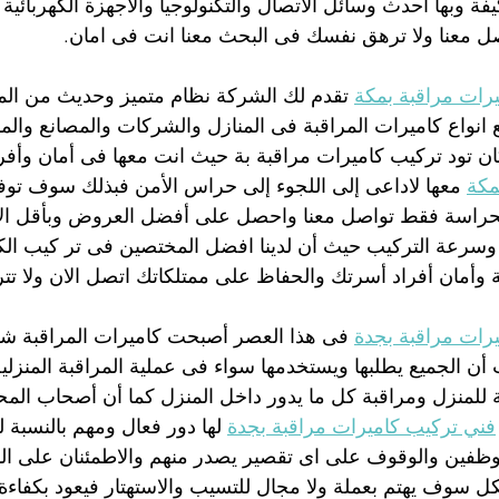
ة وبها احدث وسائل الاتصال والتكنولوجيا والأجهزة الكهربائي
ل معنا ولا ترهق نفسك فى البحث معنا انت فى امان.
رات مراقبة بمكة
 تقدم لك الشركة نظام متميز وحديث من المر
 انواع كاميرات المراقبة فى المنازل والشركات والمصانع وا
ن تود تركيب كاميرات مراقبة بة حيث انت معها فى أمان وأفر
مكة
 معها لاداعى إلى اللجوء إلى حراس الأمن فبذلك سوف توفر 
حراسة فقط تواصل معنا واحصل على أفضل العروض وبأقل ال
ة وسرعة التركيب حيث أن لدينا افضل المختصين فى تر كيب الكا
 وأمان أفراد أسرتك والحفاظ على ممتلكاتك اتصل الان ولا تترد
رات مراقبة بجدة
 فى هذا العصر أصبحت كاميرات المراقبة ش
 أن الجميع يطلبها ويستخدمها سواء فى عملية المراقبة المنزلي
ة للمنزل ومراقبة كل ما يدور داخل المنزل كما أن أصحاب المح
فني تركيب كاميرات مراقبة بجدة
 لها دور فعال ومهم بالنسبة
وظفين والوقوف على اى تقصير يصدر منهم والاطمئنان على ال
كل سوف يهتم بعملة ولا مجال للتسيب والاستهتار فيعود بكفاءة