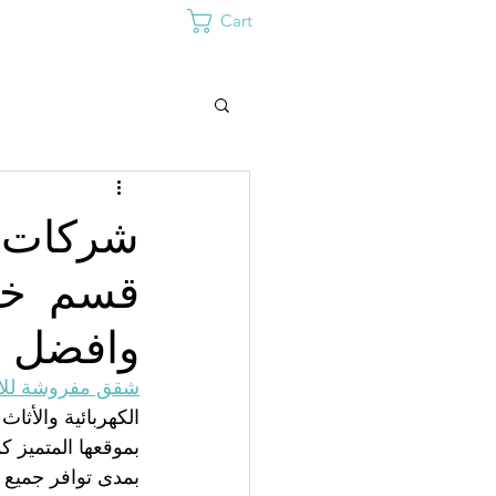
Cart
شركات ا
قسم خاص
وافضل ف
شقق مفروشة للاي
الكهربائية والأث
بموقعها المتميز كم
بمدى توافر جميع 