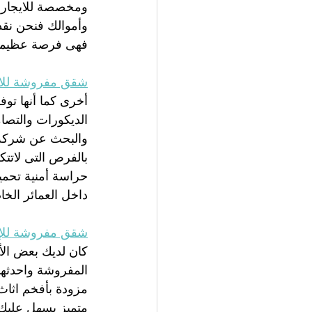
ومخصصة للايجار م
وأموالك فنحن نقد
فهى فرصة عظيمة 
شقق مفروشة للاي
أخرى كما أنها توف
الديكورات والتصام
والبحث عن شركة ل
بالفرص التى لاتتك
حراسة أمنية تحمي
داخل العمائر الخاص
شقق مفروشة للإيجا
كان لديك بعض الأع
المفروشة واحدثه
مزودة بأفخم اثاث
متميز يسهل عليك 