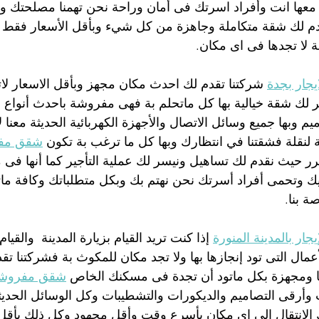
عها انت وأفراد اسرتك فى أمان وراحة نحن تهمنا مصلحتك و
م لك شقة متكاملة وجاهزة من كل شيء وبأقل الأسعار فقط اتص
لا تجدها فى اى مكان.
جار بجدة
 شركتنا تقدم لك احدث مكان مجهز وبأقل الاسعار لا
ر لك شقة خيالية بها كل ماتحلم بة فهى مفروشة باحدث أنواع ا
يم وبها جميع وسائل الاتصال والأجهزة الكهربائية الحديثة معنا 
نقلة فشقتنا في انتظارك وبها كل ما ترغب بة تكون 
شقق مفر
رر حيث نقدم لك تساهيل ونيسر لك عملية التأجير كما أنها فى م
ك وتحمى أفراد أسرتك نحن نهتم بك وبكل متطلباتك وكافة ماتر
ة بنا.
ر بالمدينة المنورة
 إذا كنت تريد القيام بزيارة المدينة  والقيام
مال التى تود إنجازها بها ولا تجد مكان للمكوث بة فشركتنا ت
ا ومجهزة بكل ماتود أن تجدة فى مسكنك الخاص 
شقق مفروشة ب
 وأرقى التصاميم والديكورات والتشطيبات وكل الوسائل الحديثة
الانتقال الى اى مكان بأسرع وقت وأقل مجهود وكل ذلك بأقل