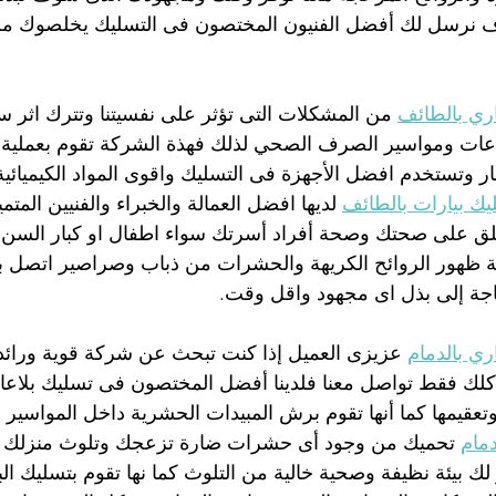
 نرسل لك أفضل الفنيون المختصون فى التسليك يخلصوك م
ي بالطائف
 من المشكلات التى تؤثر على نفسيتنا وتترك اثر س
اعات ومواسير الصرف الصحي لذلك فهذة الشركة تقوم بعملية 
 وتستخدم افضل الأجهزة فى التسليك واقوى المواد الكيميائية 
ك بيارات بالطائف
 لديها افضل العمالة والخبراء والفنيين المت
قلق على صحتك وصحة أفراد أسرتك سواء اطفال او كبار السن ح
جة ظهور الروائح الكريهة والحشرات من ذباب وصراصير اتصل 
جة إلى بذل اى مجهود واقل وقت.
ي بالدمام
 عزيزى العميل إذا كنت تبحث عن شركة قوية ورائدة
ك فقط تواصل معنا فلدينا أفضل المختصون فى تسليك بلاع
عقيمها كما أنها تقوم برش المبيدات الحشرية داخل المواسير ب
دمام
 تحميك من وجود أى حشرات ضارة تزعجك وتلوث منزلك مع
 بيئة نظيفة وصحية خالية من التلوث كما نها تقوم بتسليك الب