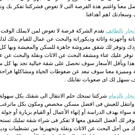
ل معنا واغتنم هذة الفرصة التى لا تعوض فشركتنا تفكر بك وته
سعادتك اهم أهدافنا.
جار بالطائف
 تقدم الشركة فرصة لا تعوض لمن لايملك الوقت وا
جاتة وأجهزتة واثاثة وديكوراتة والبحث عن عمال للقيام بذلك 
دك وتوفر لك شقق مفروشة جاهزة للسكن والمعيشة وبها كل م
 توفر عليك عناء ومشقة البحث عن الاثاث ونقلة والبحث عن عم
ذا وبأقل الأسعار سوف تحصل على شقة خيالية تجد بها كل م
ة ومميزة معنا سوف تبعد عن ضغوطات الحياة ومشاكلها فراحة 
 نسهل لك اى صعوبات تقابلك .
ار بالدمام
 شركتنا تمنحك حلم الانتقال الى شقتك بكل سهولة
 وانتقل للعيش فى افضل مسكن مخصص ومكون بكل ماترغب ب
سواء بهدف الدراسة أو إنهاء الأعمال أو القيام بزيارة أو جولة 
توفر لك أفضل الشقق معها لا تفكر فى شراء شقة تمليك تستح
 من أجل البحث عن الاثاث ونقلة وتجهيزها من تشطيبات وديك