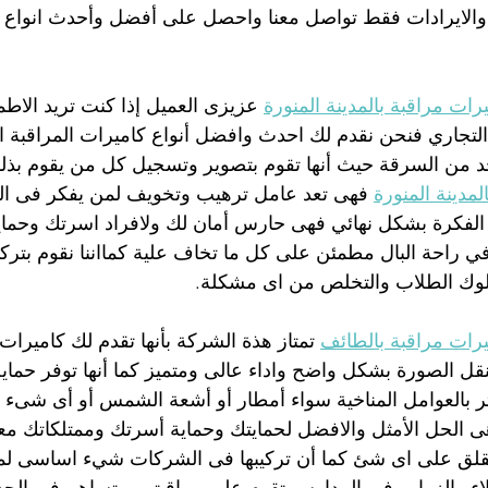
ج والايرادات فقط تواصل معنا واحصل على أفضل وأحدث انواع ك
ات مراقبة بالمدينة المنورة
 عزيزى العميل إذا كنت تريد الاطم
لتجاري فنحن نقدم لك احدث وافضل أنواع كاميرات المراقبة
 من السرقة حيث أنها تقوم بتصوير وتسجيل كل من يقوم بذل
لمدينة المنورة
 فهى تعد عامل ترهيب وتخويف لمن يفكر فى ا
فكرة بشكل نهائي فهى حارس أمان لك ولافراد اسرتك وحماية
 راحة البال مطمئن على كل ما تخاف علية كمااننا نقوم بتركي
لوك الطلاب والتخلص من اى مشكلة.
رات مراقبة بالطائف
 تمتاز هذة الشركة بأنها تقدم لك كاميرات
نقل الصورة بشكل واضح واداء عالى ومتميز كما أنها توفر حما
ثر بالعوامل المناخية سواء أمطار أو أشعة الشمس أو أى شىء 
ى الحل الأمثل والافضل لحمايتك وحماية أسرتك وممتلكاتك معه
قلق على اى شئ كما أن تركيبها فى الشركات شيء اساسى لمتا