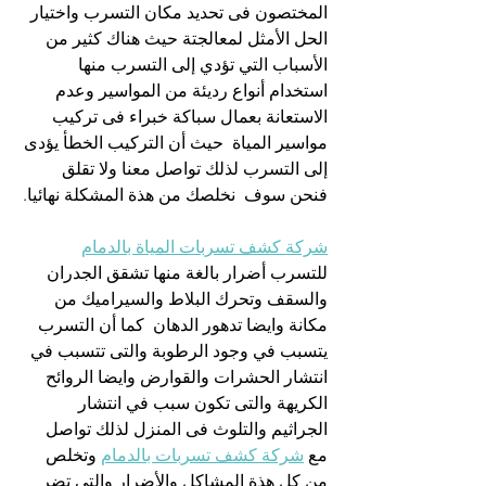
المختصون فى تحديد مكان التسرب واختيار 
الحل الأمثل لمعالجتة حيث هناك كثير من 
الأسباب التي تؤدي إلى التسرب منها 
استخدام أنواع رديئة من المواسير وعدم 
الاستعانة بعمال سباكة خبراء فى تركيب 
مواسير المياة  حيث أن التركيب الخطأ يؤدى 
إلى التسرب لذلك تواصل معنا ولا تقلق 
فنحن سوف  نخلصك من هذة المشكلة نهائيا.
شركة كشف تسربات المياة بالدمام
للتسرب أضرار بالغة منها تشقق الجدران 
والسقف وتحرك البلاط والسيراميك من 
مكانة وايضا تدهور الدهان  كما أن التسرب 
يتسبب في وجود الرطوبة والتى تتسبب في 
انتشار الحشرات والقوارض وايضا الروائح 
الكريهة والتى تكون سبب في انتشار 
الجراثيم والتلوث فى المنزل لذلك تواصل 
مع 
شركة كشف تسربات بالدمام
 وتخلص 
من كل هذة المشاكل والأضرار والتى تضر 