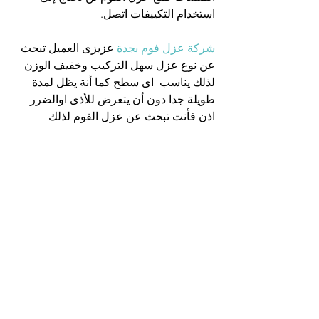
استخدام التكييفات اتصل.
شركة عزل فوم بجدة
 عزيزى العميل تبحث 
عن نوع عزل سهل التركيب وخفيف الوزن 
لذلك يناسب  اى سطح كما أنة يظل لمدة 
طويلة جدا دون أن يتعرض للأذى اوالضرر 
اذن فأنت تبحث عن عزل الفوم لذلك 
فشركتنا فى انتظارك فقط اتصل بالشركة 
وسوف تقوم بتوفيرة وتركيبة لك فى اسرع 
وقت ف
شركة عزل بجدة
 لديها عمالة مميزة 
تقوم بتركيبة فى جميع الأسطح مهما كان بها 
زوايا او اى صعوبات لان غزل الفوم يناسب 
جميع الاسطح كما أنة لايؤثر على الشكل 
العام لواجهة المنزل أو الفيلل واهم مايميزة 
أيضا أنة لا يتفاعل مع الحرارة العالية او الماء 
كما أن أسعارة مناسبة جدا للجميع.
شركة عزل فوم بالمدينة المنورة
 أصبح عزل 