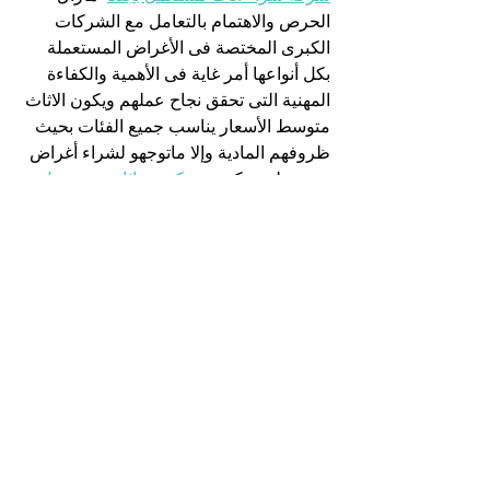
الحرص والاهتمام بالتعامل مع الشركات 
الكبرى المختصة فى الأغراض المستعملة 
بكل أنواعها أمر غاية فى الأهمية والكفاءة 
المهنية التى تحقق نجاح عملهم ويكون الاثاث 
متوسط الأسعار يناسب جميع الفئات بحيث 
ظروفهم المادية وإلا ماتوجهو لشراء أغراض 
مستعملة  وتكون 
شركة بيع اثاث مستعمل 
بجدة
 بها فريق مميز متخصص فى التنظيم 
والترتيب داخل الشركة وكل غرف فى مكان 
مناسب حتى يسهل على العملاء سرعة 
الاختيار بدون مشاكل أو توتر ولذلك الأمر 
كان عليهم الاختيار الأفضل لجميع القائمين 
على العمل بكل حب وتراضى منهم وأيضا 
يكون بداخل الشركة سيارات خاصة بتعبئة 
الفرش وتوصيلة للمكان المطلوب بكل نجاح.
شركة شراء اثاث مستعمل بالمدينة المنورة
الأغراض التى يتم استخدامها داخل المنازل 