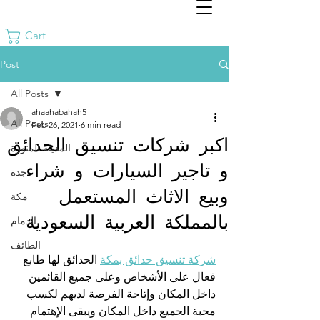
Cart
Post
All Posts
ahaahabahah5
All Posts
Feb 26, 2021
6 min read
اكبر شركات تنسيق الحدائق
المدينة المنورة
و تاجير السيارات و شراء
جدة
وبيع الاثاث المستعمل
مكة
بالمملكة العربية السعودية
الدمام
الطائف
شركة تنسيق حدائق بمكة
 الحدائق لها طابع  
فعال على الأشخاص وعلى جميع القائمين 
داخل المكان وإتاحة الفرصة لديهم لكسب 
محبة الجميع داخل المكان ويبقى الإهتمام 