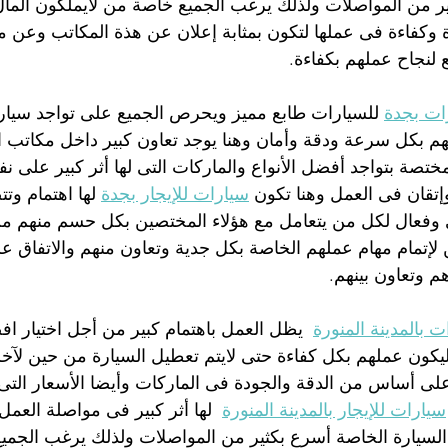
ر من المواصلات ولذلك يرغب الجميع خاصة من لايملكون المال ا
وكفاءة فى عملها لتكون بمثابة إعلان عن هذة المكاتب وعن م
ع لنجاح عملهم بكفاءة.
 للسيارات طابع مميز ويحرص الجميع على تواجد سيار
تهم بكل سرعة ودقة وأمان وهنا يوجد تعاون كبير داخل مكاتب ال
تصة بتواجد أفضل الأنواع والماركات التى لها أثر كبير على نف
إتقان فى العمل وهنا تكون 
سيارات للإيجار بجدة
 لها اهتمام و
ى وفعال لكل من يتعامل مع هؤلاء المختصين بكل حسم منهم من
لإتمام مهام عملهم الخاصة بكل جدية وتعاون منهم والاتفاق عل
م وتعاون بينهم.
 بالمدينة المنورة
  يظل العمل باهتمام كبير من أجل اختيار ا
يكون عملهم بكل كفاءة حتى لايتم تعطيل السيارة من حين لآخر ل
ى أساس من الدقة والجودة فى الماركات وأيضا الأسعار الت
سيارات للإيجار بالمدينة المنورة
  لها أثر كبير فى مواصلة العم
ة السيارة الخاصة أسرع بكثير من المواصلات ولذلك يرغب الجمي