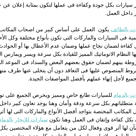
جير سيارات بكل جودة وكفاءة فى عملها لتكون بمثابة إعلان عن
داخل العمل.
ت بالطائف
 يكون  العمل على أساس كبير من اصحاب المكاتب 
لمية فى السيارات والماركات التى تكون بأنواع مختلفة وكل الأ
 كفاءة لضمان نجاح عملها وضمان عدم الأعطال بها أو الحوادث
بها النظام الاتوماتيك المميز للقيادة بكل سرعة ويسر ويمارس ا
طة بينهم لضمان حقوق بعضهم البعض والسداد فى الموعد المح
لشروط المنصوص عليها فى التعاقد دون أن يتخلى عنها طرف من
جميع لأجل إنهاء عملهم بأفضل المواصفات الجيدة.
ت بالدمام
 للسيارات طابع خاص ومميز ويحرص الجميع على تو
ة متطلباتهم بكل سرعة ودقة وأمان وهنا يوجد تعاون كبير داخل 
المكاتب المختصة بتواجد أفضل الأنواع والماركات التى لها أثر
بكل كفاءة وإتقان فى العمل وهنا تكون 
سيارات للإيجار بالدمام
ن لها أثر قوى وفعال لكل من يتعامل مع هؤلاء المختصين بك