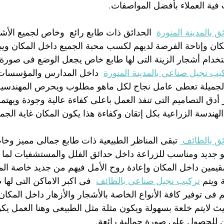
فية العملاء بأفضل المواصفات.
 بالمدينة المنورة
  الحدائق ذات طابع رائع  وخاص لجميع الأ
كان وإتاحة الفرصة لديهم لكسب محبة الجميع داخل المكان ويبق
خدام أشجار الزينة التى لها طابع خاص يجعل الوضع فى صورة
يب نجيل صناعى بالمدينة المنورة
  داخل المدارس والمؤسسات
الجميلة تعطى عامل نجاح لكل ماهو مطلوب ويحرص المهندسين
 أدق التصاميم التى تنفذ العمل باعلى كفاءة عالية وجودة ويهتم
لهندسة الزراعية بكل إتقان وكفاءة هذا يكون المكان غاية الجم
ق بالطائف 
 تبقى المناظر الطبيعية ذات طابع جمالى مميز وخ
 جديد ومناسب للزراعة داخل حدائق الفلل والمستشفيات لما ل
قيمين داخل المكان وإعادة روح الأمل فيهم من جديد خاصة الم
ويتم 
تركيب نجيل صناعى بالطائف
  فى اكبر الاماكن التى لها
م فى توفير كافة الأنواع الخاصة بالأشجار والأزهار داخل المكان
ث لايتم خلعة بسهولة ويكون مثلة مثل الطبيعى وهنا العمل يكو
 للحصول على صورة جمالية رائعة.