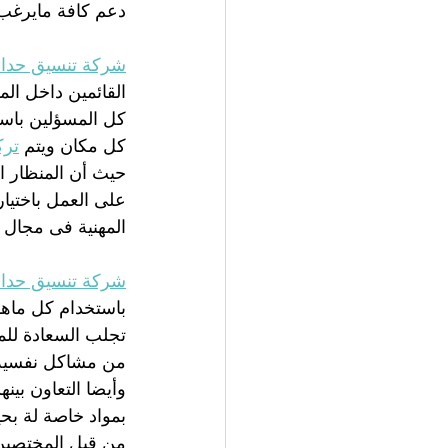
دعم كافة مايرغب 
شركة تنسيق حدائق
القائمين داخل الم
كل المسؤلين باست
كل مكان ويتم 
ترك
حيث أن المنظار 
على العمل باختيار
المهنية فى مجال ا
شركة تنسيق حدائ
باستخدام كل ماهو
تجلب السعادة للم
من مشاكل نفسية 
وأيضا التعاون بينه
بمواد خاصة لة بحي
من قبل المختصين