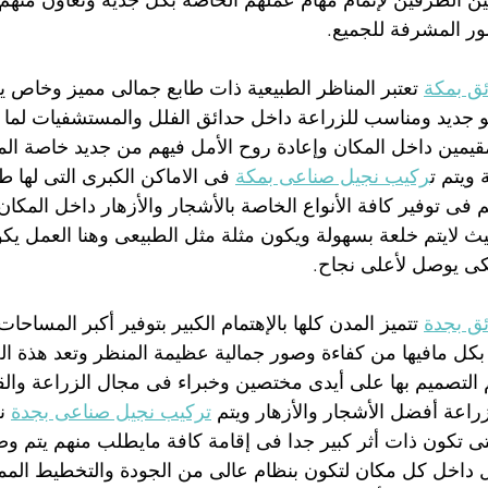
ين الطرفين لإتمام مهام عملهم الخاصة بكل جدية وتعاون منهم 
ر المشرفة للجميع.
ق بمكة
 تعتبر المناظر الطبيعية ذات طابع جمالى مميز وخاص ي
 جديد ومناسب للزراعة داخل حدائق الفلل والمستشفيات لما ل
قيمين داخل المكان وإعادة روح الأمل فيهم من جديد خاصة الم
ويتم ت
ركيب نجيل صناعى بمكة
 فى الاماكن الكبرى التى لها 
م فى توفير كافة الأنواع الخاصة بالأشجار والأزهار داخل المكان
يث لايتم خلعة بسهولة ويكون مثلة مثل الطبيعى وهنا العمل يك
كى يوصل لأعلى نجاح.
ق بجدة
 تتميز المدن كلها بالإهتمام الكبير بتوفير أكبر المساحا
كل مافيها من كفاءة وصور جمالية عظيمة المنظر وتعد هذة الح
التصميم بها على أيدى مختصين وخبراء فى مجال الزراعة والق
راعة أفضل الأشجار والأزهار ويتم 
تركيب نجيل صناعى بجدة
 ن
التى تكون ذات أثر كبير جدا فى إقامة كافة مايطلب منهم يتم وض
يل داخل كل مكان لتكون بنظام عالى من الجودة والتخطيط المم