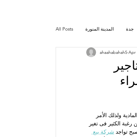
جدة
المدينة المنورة
All Posts
ahaahabahah5
Apr 
جير
اء
ادية ولذلك الأمر 
غبة الكثير فى تغير 
بح تواجد 
شركة بيع 