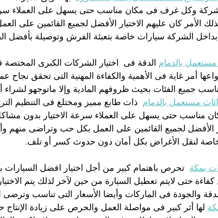
لشركة وكل غرف فى مكان مناسب حتى يسهل على العملاء سرعة
ذلك الأمر كان عليهم الاختيار الأفضل لجميع القائمين على ال
بداخل الشركة سيارات خاصة بتعبئة الفرش وتوصيلة بأفضل ال
مستعمل بالدمام
 الدقة فى  اختيار الشركات الكبرى المختصة 
اعها أمر غاية فى الأهمية والكفاءة المهنية التى تحقق نجاح عم
اسب جميع الفئات بحيث ظروفهم المادية وإلا ماتوجهو لشراء 
ثاث مستعمل بالدمام
  ذات طابع مميز ومختلغ فى التنظيم التر
مناسب حتى يسهل على العملاء سرعة الاختيار بدون مشاكل أو
ار الأفضل لجميع القائمين على العمل بكل حب وتراضى منهم وأ
اصة لنقل الأغراض بكل أمان دون حدوث كسر أو تلف.
ات بمكة
  تحرص باهتمام كبير من أجل اختيار افضل السيارات ب
كفاءة حتى لايتم تعطيل السيارة من حين لآخر لذلك يتم الاختي
ة والجودة فى الماركات وأيضا الأسعار التى تناسب وترضى ال
كة
 لها أثر كبير فى مواصلة العمل والحرص على زيادة الإنتاج ح