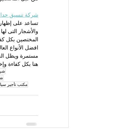
شركة تنسيق حدائق
تساعد على إظهار 
والأشجار التى له
المختصين بكل كفا
افضل الأنواع العا
مستمرة ويظل العم
هنا بكل كفاءة وإخ
شرك
شر
مكتب تأجير سيار