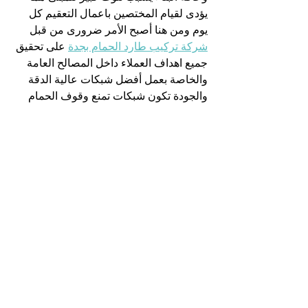
يؤدى لقيام المختصين باعمال التعقيم كل 
يوم ومن هنا أصبح الأمر ضرورى من قبل 
شركة تركيب طارد الحمام بجدة
 على تحقيق 
جميع اهداف العملاء داخل المصالح العامة 
والخاصة بعمل أفضل شبكات عالية الدقة 
والجودة تكون شبكات تمنع وقوف الحمام 
فوق البناء والسعى منهم بتوفير أفضل 
الطرق التى تكون حماية للأسطح والجدران 
ويبقى عملهم بكل جدية وكفاءة وإتقان منهم 
دون حدوث أضرار لهم.
شركة مكافحة الحمام بالمدينة المنورة
 يبقى 
الاهتمام بهذا الأمر غاية فى الحرص الكبير 
ليتم إنهاء انتشار الحمام بكل مافية من أذى 
للجميع وتكون القدرة الكبيرة لدى الأشخاص 
المشاركين فى العمل بكل إخلاص منهم لكى 
يتم عملهم على أكمل وجة دون تقصير 
وتكون 
شركة تركيب طارد الحمام بالمدينة 