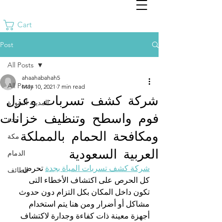
Cart
Post
All Posts
ahaahabahah5
All Posts
May 10, 2021
7 min read
شركة كشف تسربات وعزل
المدينة المنورة
فوم واسطح وتنظيف خزانات
جدة
ومكافحة الحمام بالمملكة
مكة
العربية السعودية
الدمام
شركة كشف تسربات المياة بجدة
 تحرص 
الطائف
كل الحرص على اكتشاف الأخطاء التى 
تكون داخل المكان بكل التزام دون حدوث 
مشاكل أو أضرار ومن هنا يتم استخدام 
أجهزة معينة ذات كفاءة وجدارة لاكتشاف 