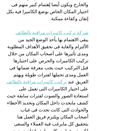
والخارج ويكون أيضا إهتمام كبير منهم فى 
اختيار المكان الخاص بوضع الكاميرا فية بكل 
إتقان وكفاءة ممكنة.
شركة تركيب كاميرات مراقبة بالطائف
يبقى الاهتمام بها يأخذ الوضع الجيد من 
الألتزام والغاية فى تحقيق الأهداف المطلوبة 
ومدى تأثيرها على أصحاب المكان من خلال 
تركيب الكاميرات والحرص على اختيارها 
قبل التركيب حيث يجب معرفة ضمانها فى 
العمل ومدى تحملها لفترات طويلة ويهتم 
الفريق عند 
تركيب كاميرات مراقبة بالطائف
على اختيار الكاميرات التى تعمل على 
استعادة الصور والصوت لفترات سابقة حيث 
كشف مايحدث داخل المكان وتحديد الأخطاء 
والحوادث التى كانت تحدث فى غياب 
أصحاب المكان ويلتزم فريق العمل هنا 
بتحقيق كل مايرغب فية العملاء والسعى 
لكى يتم عملهم بكل مهارة وإتقان دون ضرر 