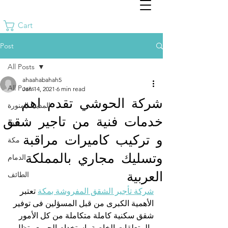
Cart
Post
All Posts
ahaahabahah5
All Posts
Jan 14, 2021
6 min read
شركة الحوشي تقدم اهم
المدينة المنورة
خدمات فنية من تاجير شقق
جدة
و تركيب كاميرات مراقبة
مكة
وتسليك مجاري بالمملكة
الدمام
العربية
الطائف
شركة تأجير الشقق المفروشة بمكة
 تعتبر 
الأهمية الكبرى من قبل المسؤلين فى توفير 
شقق سكنية كاملة متكاملة من كل الأمور 
والمتعلقات الخاصة باستخدام الجميع وتظل 