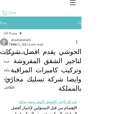
Cart
Post
All Posts
ahaahabahah5
All Posts
Feb 11, 2021
6 min read
الحوشي يقدم افضل شركات
المدينة المنورة
لتاجير الشقق المفروشة
جدة
وتركيب كاميرات المراقبة
مكة
وايضا شركة تسليك مجاري
الدمام
بالمملكة
الطائف
شركة تأجير الشقق المفروشة بمكة
الإهتمام من قبل المسؤلين لإختيار أفضل 
المناطق السكنية حتى يتم السكن فيها 