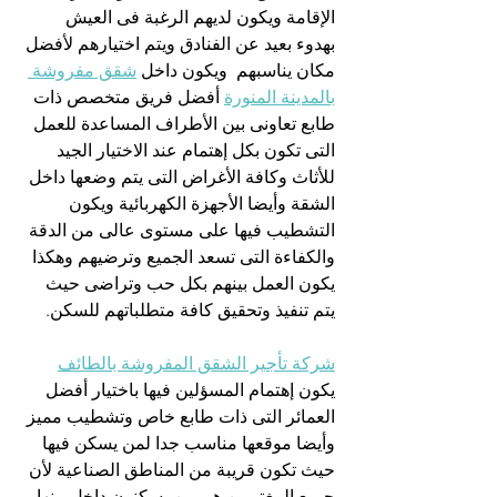
الإقامة ويكون لديهم الرغبة فى العيش 
بهدوء بعيد عن الفنادق ويتم اختيارهم لأفضل 
مكان يناسبهم  ويكون داخل 
شقق مفروشة 
بالمدينة المنورة
 أفضل فريق متخصص ذات 
طابع تعاونى بين الأطراف المساعدة للعمل 
التى تكون بكل إهتمام عند الاختيار الجيد 
للأثاث وكافة الأغراض التى يتم وضعها داخل 
الشقة وأيضا الأجهزة الكهربائية ويكون 
التشطيب فيها على مستوى عالى من الدقة 
والكفاءة التى تسعد الجميع وترضيهم وهكذا 
يكون العمل بينهم بكل حب وتراضى حيث 
يتم تنفيذ وتحقيق كافة متطلباتهم للسكن.
شركة تأجير الشقق المفروشة بالطائف
يكون إهتمام المسؤلين فيها باختيار أفضل 
العمائر التى ذات طابع خاص وتشطيب مميز 
وأيضا موقعها مناسب جدا لمن يسكن فيها 
حيث تكون قريبة من المناطق الصناعية لأن 
جميع المغتربين هم من يسكنون داخل منها 