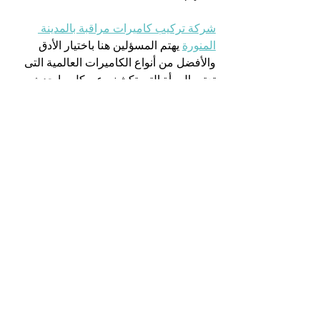
شركة تركيب كاميرات مراقبة بالمدينة 
المنورة
 يهتم المسؤلين هنا باختيار الأدق 
والأفضل من أنواع الكاميرات العالمية التى 
تعتبر المرأة التى تكشف عن كل مايحدث 
داخل الموقع الخاص بهم من منازل أو 
مؤسسات ومصانع ويكون الإتقان والمهارة 
فى ادارة التركيب حيث يكون 
تركيب 
كاميرات مراقبة بالمدينة المنورة
 لة أثر كبير 
وقوى فى نجاح زيادة الإنتاج داخل المصانع 
والشركات الكبرى حيث يتم التزام العاملين 
بكل إتقان وخوف كبير لأنة بعد تركيب 
الكاميرات أصبح الأمر فى منتهى الحرص 
الكبير وملاحظة المسؤلين عليهم كل 
خطوات يقومون بها ومن هنا كان من أسباب 
الاهتمام بكاميرات المراقبة هو متابعة 
مايحدث ويدور داخل الموقع بكل سهولة 
ويسر.