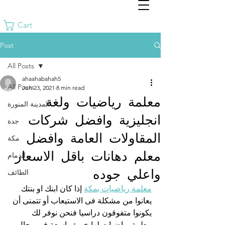
Cart
Post
All Posts
ahaahabahah5
All Posts
Jun 23, 2021
8 min read
معلمة رياضيات ولغة
المدينة المنورة
انجليزية وافضل شركات
جدة
المقاولات العامة وافضل
مكة
معلم دهانات باقل الاسعار
الدمام
واعلي جوده
الطائف
معلمة رياضيات بمكة
 إذا كان ابنك او بنتك 
يعانوا من مشكلة فى الاستيعاب أو تتمنى أن 
يكونوا متفوقون دراسيا فنحن نوفر لك 
معلمة رياضيات لها خبرة واسعة فى مجال 