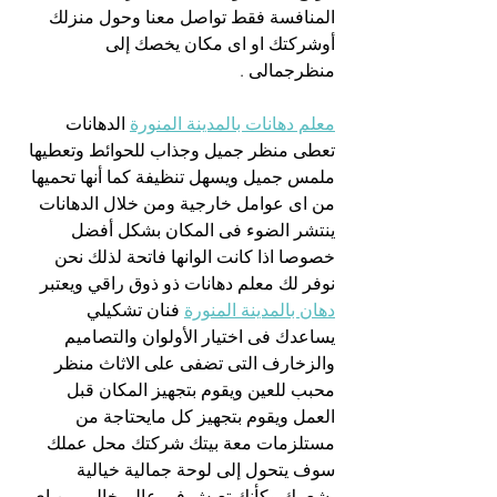
المنافسة فقط تواصل معنا وحول منزلك 
أوشركتك او اى مكان يخصك إلى 
منظرجمالى .
معلم دهانات بالمدينة المنورة
 الدهانات 
تعطى منظر جميل وجذاب للحوائط وتعطيها 
ملمس جميل ويسهل تنظيفة كما أنها تحميها 
من اى عوامل خارجية ومن خلال الدهانات 
ينتشر الضوء فى المكان بشكل أفضل 
خصوصا اذا كانت الوانها فاتحة لذلك نحن 
نوفر لك معلم دهانات ذو ذوق راقي ويعتبر 
دهان بالمدينة المنورة
 فنان تشكيلي 
يساعدك فى اختيار الأولوان والتصاميم 
والزخارف التى تضفى على الاثاث منظر 
محبب للعين ويقوم بتجهيز المكان قبل 
العمل ويقوم بتجهيز كل مايحتاجة من 
مستلزمات معة بيتك شركتك محل عملك 
سوف يتحول إلى لوحة جمالية خيالية 
يشعرك وكأنك تعيش فى عالم خالى من اى 