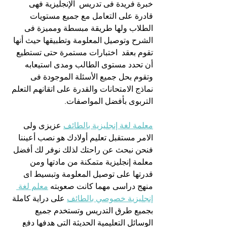
خبرة فريدة فى تدريس  الإنجليزية فهى 
قادرة على التعامل مع جميع مستويات 
الطلاب ولها طريقة مبسطة ومميزة فى 
الشرح وتوصيل المعلومة وتطبيقها حيث أنها 
تقوم بعقد  اختبارات مستمرة حتى تستطيع 
أن تحدد مستوى الطالب ومدى استيعابه 
وتقوم بحل جميع الأسئلة الموجودة فى 
نماذج الامتحانات والقدرة على اتقانهم التعلم 
التربوى بأفضل المواصفات.
معلمة لغة إنجليزية بالطائف
 عزيزى ولى 
الامر مستقبل تعليم أولادك هو نصب أعيننا 
فنحن نبحث عن راحتك لذلك نوفر لك أفضل 
معلمة إنجليزية متمكنة من مادتها ومن 
قدرتها على توصيل المعلومة وتبسيط اى 
منهج دراسى مهما كانت صعوبته 
معلم لغة 
إنجليزية خصوصي بالطائف
 على دراية كاملة 
بجميع طرق التدريس وتستخدم جميع 
الوسائل التعليمية الحديثة التى هدفها دفع 