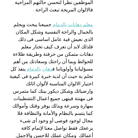
الموظفين نظرا لتحسن حالتهم المزاجية 
فالالوان المريحة تبعث الراحة .
معلم دهانات بالدمام 
جميعنا يبحث ويحلم 
بالجمال والراحة النفسية وشكل المكان 
الذى نعيش فية عامل اساسى فى ذلك 
فلذلك لابد أن تعرف كيف تختار معلم 
دهانات متمكن من حرفتة وطريقة طلاءة 
للحوائط وبما أن راحتك وسعادتك من أهم 
مسؤلياتنا وأولوياتنا ف
دهان بالدمام
 ينفذ كل 
تحلم بة حيث أن لدية خبرة كبيرة فى كيفية 
اختيار الالوان المناسبة لألوان اثاثك 
وارضياتك وشكل ديكور بيتك كما متمرس 
فى مهنتة فينهى جميع اعمال التشطيبات 
بمهارة وسرعة وبذلك يوفر وقتك وأموالك 
كما يتسم بالنظام والأمانة والنظافة فلا 
مجال لوجود فوضى أو وجود أى شىء 
يزعجك فقط تواصل معنا لإتمام كافة 
أعمالك  ومكان عملك للاحسن والاجمل.