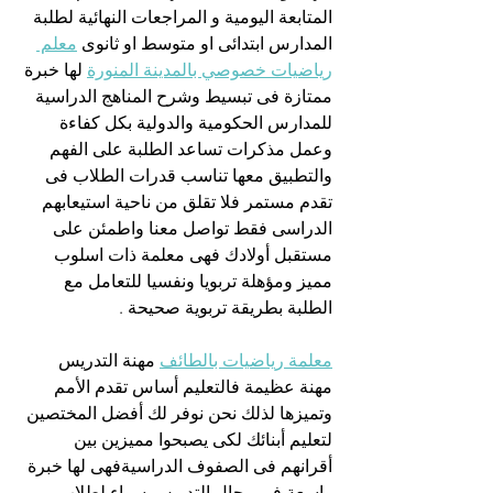
المتابعة اليومية و المراجعات النهائية لطلبة 
المدارس ابتدائى او متوسط او ثانوى 
معلم 
رياضيات خصوصي بالمدينة المنورة
 لها خبرة 
ممتازة فى تبسيط وشرح المناهج الدراسية 
للمدارس الحكومية والدولية بكل كفاءة 
وعمل مذكرات تساعد الطلبة على الفهم 
والتطبيق معها تناسب قدرات الطلاب فى 
تقدم مستمر فلا تقلق من ناحية استيعابهم 
الدراسى فقط تواصل معنا واطمئن على 
مستقبل أولادك فهى معلمة ذات اسلوب 
مميز ومؤهلة تربويا ونفسيا للتعامل مع 
الطلبة بطريقة تربوية صحيحة .
معلمة رياضيات بالطائف
 مهنة التدريس 
مهنة عظيمة فالتعليم أساس تقدم الأمم 
وتميزها لذلك نحن نوفر لك أفضل المختصين 
لتعليم أبنائك لكى يصبحوا مميزين بين 
أقرانهم فى الصفوف الدراسيةفهى لها خبرة 
واسعة فى مجال التدريس سواء لطلاب 