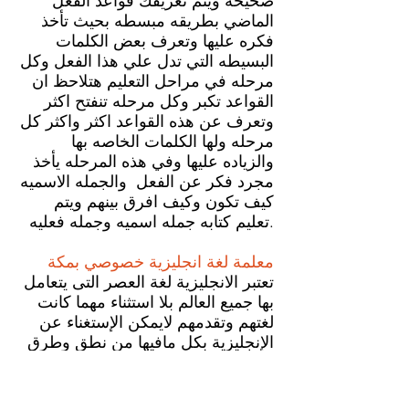
صحيحه ويتم تعريفك قواعد الفعل
الماضي بطريقه مبسطه بحيث تأخذ
فكره عليها وتعرف بعض الكلمات
البسيطه التي تدل علي هذا الفعل وكل
مرحله في مراحل التعليم هتلاحظ ان
القواعد تكبر وكل مرحله تنفتح اكثر
وتعرف عن هذه القواعد اكثر واكثر كل
مرحله ولها الكلمات الخاصه بها
والزياده عليها وفي هذه المرحله يأخذ
مجرد فكر عن الفعل والجمله الاسميه
كيف تكون وكيف افرق بينهم ويتم
تعليم كتابه جمله اسميه وجمله فعليه.
معلمة لغة انجليزية خصوصي بمكة
تعتبر الانجليزية لغة العصر التى يتعامل
بها جميع العالم بلا استثناء مهما كانت
لغتهم وتقدمهم لايمكن الإستغناء عن
الإنجليزية بكل مافيها من نطق وطرق
فى التعلم ومدى التزام المختصين
بقواعد اللغة بكل حرص وكفاءة عالية
لأجل التوصل لأعلى درجات النجاح فى