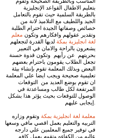
المناسب وبالطريقة الصحيحة وتقوم
بتعليم الاطفال القواعد الإنجليزية
بالطريقة السلمية حيث تقوم بالتعامل
الجيد واللطيف مع التلاميذ لانة من
خصائص وصفاتها الجيدة احترام الطلبة
وتقدير عقولهم وافكارهم وتكون
معلم
لغة انجليزية بمكة
لديها القدرة لتجعلهم
يشعرون بالراحة والامان في التعبير
بحريتهم عن رأيهم وتكون قدوة حسنة
تجعل الطلاب يقومون باحترام بعضهم
البعض وبذلك المعلمة تقوم بإنشاء بيئة
تعليمية صحيحة ويجب ايضا علي المعلمة
ان تقوم بوضع العديد من التوقعات
المرتفعة لكل طالب ومساعدتة في
الوصول للتوقعات بحيث يؤثر هذا بشكل
إيجابى عليهم.
معلمة لغة انجليزية بمكة
وتقوم وزاره
التربيه والتعليم بعمل اقصي مافي وسعها
في توفير جميع المعلمين علي دارجه
عاليه من الكفاءه وتقوم بعمل كافه