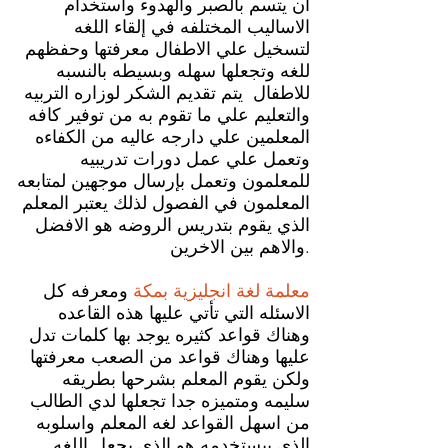
ان يتسم بالصبر والهدوء واستخدام
الاساليب المختلفه في إلقاء اللغه
لتسخيل علي الاطفال معرفتها وحفظهم
للغه وتجعلها سهله وبسيطه بالنسبه
للاطفال يتم تقديم الشكر لوزاره التربيه
والتعليم علي ما تقوم به من توفير كافه
المعلمين علي دارجه عاليه من الكفاءه
وتعمل علي عمل دورات تدريبيه
للمعلمون وتعمل بإرسال موجهين لمتابعه
المعلمون في الفصول لذلك يعتبر المعلم
الذي يقوم بتدريس الروضه هو الافضل
والاهم بين الاخرين.
معلمة لغة انجليزية بمكة
ومعرفه كل
الاسئله التي تأتي عليها هذه القاعده
وهناك قواعد كثيره يوجد بها كلمات تدل
عليها وهناك قواعد من الصعب معرفتها
ولكن يقوم المعلم بشرحها بطريقه
سليمه ومتميزه جدا تجعلها لدي الطالب
من اسهل القواعد لغه المعلم واسلوبه
الذي بيستخدمه هو الذي يجعل اللغه