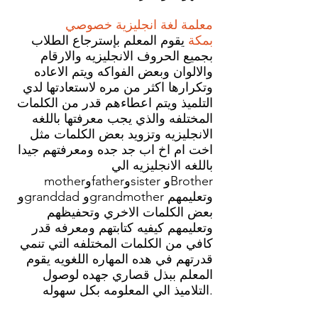
معلمة لغة انجليزية خصوصي
بمكة
يقوم المعلم بإسترجاع الطلاب
بجميع الحروف الانجليزيه والارقام
والالوان وبعض الفواكه ويتم الاعاده
وتكرارها اكثر من مره لاستعادتها لدي
التلميذ ويتم اعطاءهم قدر من الكلمات
المختلفه والذي يجب معرفتها باللغه
الانجليزيه وتزويد بعض الكلمات مثل
اخت ام اخ اب جد جده ومعرفتهم جيدا
باللغه الانجليزيه الي
motherوfatherوsister وBrother
وgranddad وgrandmother وتعليمهم
بعض الكلمات الاخري وتحفيظهم
وتعليمهم كيفيه كتابتهم ومعرفه قدر
كافي من الكلمات المختلفه التي تنمي
قدرتهم في هده المهاره اللغويه يقوم
المعلم ببذل قصاري جهده لوصول
التلاميذ الي المعلومه بكل سهوله.